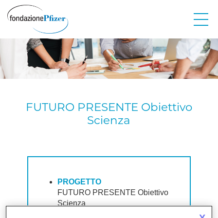
Skip
to
main
content
FUTURO PRESENTE Obiettivo
Scienza
PROGETTO
FUTURO PRESENTE Obiettivo
Scienza
(Percorso per lo sviluppo delle