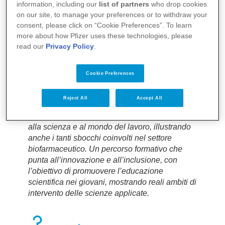
information, including our
list of partners
who drop cookies
#formazione #futuro #giovani
on our site, to manage your preferences or to withdraw your
#crescita #sostenibilità
consent, please click on “Cookie Preferences”. To learn
#inclusione
more about how Pfizer uses these technologies, please
read our
Privacy Policy
.
FUTURO PRESENTE Obiettivo Scienza
Un percorso formativo nato per creare un
Cookie Preferences
ponte tra scuola e lavoro.
Ricerca scientifica e sostenibilità ambientale,
Reject All
Accept All
sono i temi principali di un progetto nato per
fornire competenze e consapevolezze orientate
alla scienza e al mondo del lavoro, illustrando
anche i tanti sbocchi coinvolti nel settore
biofarmaceutico. Un percorso formativo che
punta all’innovazione e all’inclusione, con
l’obiettivo di promuovere l’educazione
scientifica nei giovani, mostrando reali ambiti di
intervento delle scienze applicate.