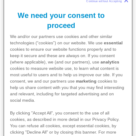
X
Continue without Accepting 
Competenze Trasversali e
l’Orientamento - PCTO)
We need your consent to
OBIETTIVO
proceed
Formazione digitale
A CHI SI RIVOLGE
We and/or our partners use cookies and other similar
Classi 3° e 4° degli Istituti
technologies (“cookies”) on our website. We use
essential
secondari di II grado della
cookies to ensure our website functions properly and to
provincia di Ascoli-Piceno e
keep it secure and these are always on. If you consent
Fermo
(where applicable), we (and our partners), use
analytics
PROMOTORE
cookies to measure website use, to learn what content is
Fondazione Pfizer
most useful to users and to help us improve our site. If you
con la collaborazione di Pfizer
consent, we and our partners use
marketing
cookies to
c/o il sito produttivo in Ascoli
help us share content with you that you may find interesting
Piceno
and relevant, including for targeted advertising and on
PERSONE IN PRIMO PIANO
social media.
Federico Taddia, giornalista e
divulgatore scientifico
By clicking "Accept All", you consent to the use of all
TEMPO DI LETTURA: 2’
cookies, as described in more detail in our Privacy Policy.
You can refuse all cookies, except essential cookies, by
clicking "Decline All" or by closing this banner. For more
#ricercascientifica #orientamento